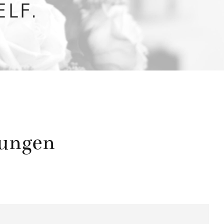
ELF.
tungen