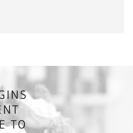
GINS
ENT
E TO