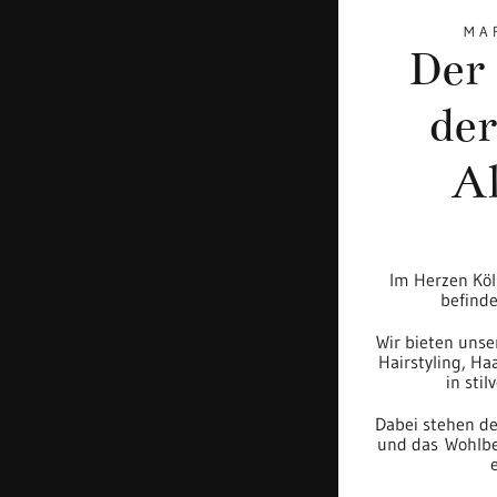
MA
Der 
der
Al
Im Herzen Köln
befinde
Wir bieten unse
Hairstyling, H
in sti
Dabei stehen de
und das Wohlbe
e