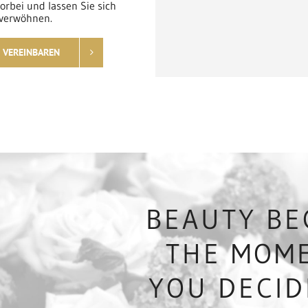
orbei und lassen Sie sich
verwöhnen.
 VEREINBAREN
BEAUTY BE
THE MOM
YOU DECID