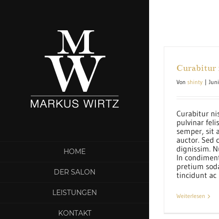
Curabitur n
Von
shinty
|
Jun
Curabitur nis
pulvinar fel
semper, sit 
auctor. Sed 
dignissim. N
HOME
In condimen
pretium soda
DER SALON
tincidunt ac [
LEISTUNGEN
Weiterlesen
KONTAKT