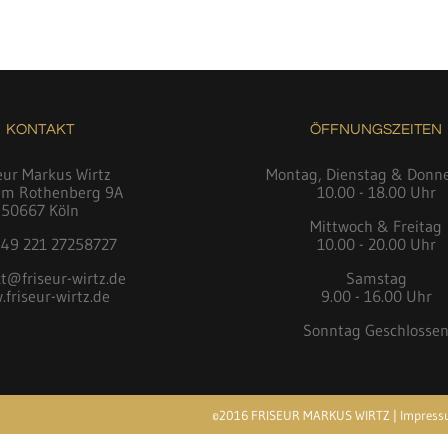
KONTAKT
ÖFFNUNGSZEITEN
eur Markus Wirtz
Montag, Dienstag & Donn
em Rothenberg 9A
10.00 - 18.00 Uhr
50667 Köln
Mittwoch & Freitag
 +49 221 27258727
10.00 - 20.00 Uhr
t@friseur-wirtz.de
Samstag
friseur-wirtz.de
9.00 - 16.00 Uhr
Sonntag Geschlosse
©2016 FRISEUR MARKUS WIRTZ |
Impres