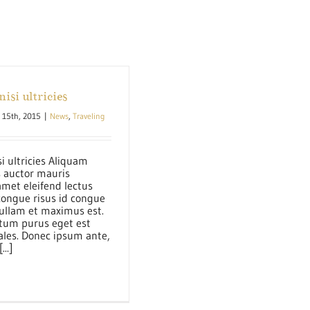
isi ultricies
i 15th, 2015
|
News
,
Traveling
i ultricies Aliquam
is auctor mauris
amet eleifend lectus
congue risus id congue
ullam et maximus est.
tum purus eget est
les. Donec ipsum ante,
...]