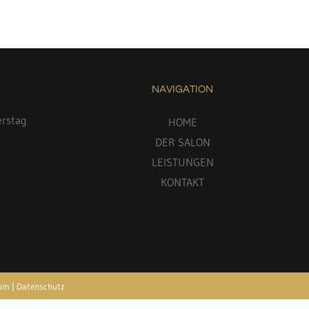
NAVIGATION
erstag
HOME
DER SALON
LEISTUNGEN
KONTAKT
n
sum
|
Datenschutz